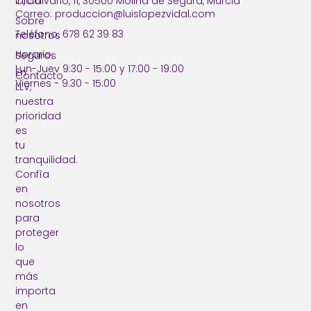
Inicio
C/Calvario, 11, 30500 Molina de Segura, Murcia
Correo: produccion@luislopezvidal.com
Sobre
Teléfono: 678 62 39 83
nosotros
Horario:
Seguros
Lun-Juev 9:30 - 15:00 y 17:00 - 19:00
En
Contacto
Viernes - 9:30 - 15:00
LLV,
nuestra
prioridad
es
tu
tranquilidad.
Confía
en
nosotros
para
proteger
lo
que
más
importa
en