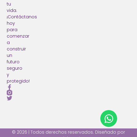
tu
vida.
¡Contáctanos
hoy
para
comenzar
a
construir
un
futuro
seguro
y
protegido!
© 2026 | Todos derechos reservados. Diseñado por